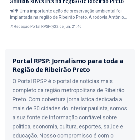
animais silvestres na região de Ribeirão Preto
seguirá informando cada novo desdobramento das
🐒🌳 Uma importante ação de preservação ambiental foi
investigações. Leia a Matéria Completa no Portal RPSP. Link
implantada na região de Ribeirão Preto. A rodovia Antônio
na Bio. #Jornalismo #RibeiraoPreto #PortalRPSP
Machado Sant’Anna (SP-255), em Guatapará, recebeu a
Redação Portal RPSP
22 de jun. 21:40
primeira passagem aérea de fauna da região, estrutura
criada para permitir a travessia segura de animais silvestres
entre áreas de vegetação separadas pela estrada. Instalada
próxima ao Rio Mogi-Guaçu, a estrutura fica suspensa a seis
metros de altura e possui cerca de 30 metros de extensão. O
Portal RPSP: Jornalismo para toda a
objetivo é facilitar o deslocamento de espécies arborícolas,
especialmente o macaco-prego, que está em risco de
Região de Ribeirão Preto
extinção. Além dos macacos, a concessionária responsável
pela rodovia já registrou a presença de saguis, bugios, quatis
O Portal RPSP é o portal de notícias mais
e gambás na região. O projeto também contará com
completo da região metropolitana de Ribeirão
monitoramento por câmeras para acompanhar a utilização
da passagem pelos animais. A iniciativa reforça a
Preto. Com cobertura jornalística dedicada a
importância da conservação ambiental e da redução dos
mais de 30 cidades do interior paulista, somos
impactos das rodovias sobre a fauna silvestre. Leia a Matéria
a sua fonte de informação confiável sobre
Completa no Portal RPSP Link na Bio. #Jornalismo
#RibeiraoPreto #PortalRPSP
política, economia, cultura, esportes, saúde e
educação. Nosso compromisso é com o