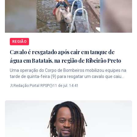
REGIÃO
Cavalo é resgatado após cair em tanque de
água em Batatais, na região de Ribeirão Preto
Uma operação do Corpo de Bombeiros mobilizou equipes na
tarde de quinta-feira (9) para resgatar um cavalo que caiu
em um tanque de água em uma chácara localizada na
Redação Portal RPSP
11 de jul. 14:41
Avenida Boiadeiro Alfredo Zamproni, em Batatais, na região
de Ribeirão Preto. Ao chegarem ao local, os bombeiros
encontraram o animal preso dentro do tanque e iniciaram
uma operação cuidadosa para evitar ferimentos durante o
resgate. Utilizando cintas acopladas a cordas, a equipe
conseguiu retirar o cavalo em segurança. Apesar do susto, o
animal não sofreu lesões e foi entregue ao tutor logo após o
salvamento. As circunstâncias que levaram o cavalo a cair