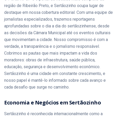
risco de morte, conforme as informações divulgadas pelas
região de Ribeirão Preto, e Sertãozinho ocupa lugar de
equipes de atendimento. Durante o trabalho de resgate e da
perícia, a estrada precisou ser parcialmente interditada. O
destaque em nossa cobertura editorial. Com uma equipe de
tráfego foi normalizado após a retirada dos veículos e a
jornalistas especializados, trazemos reportagens
conclusão dos atendimentos. As causas do acidente serão
aprofundadas sobre o dia a dia do sertãozinhense, desde
investigadas pela Polícia Civil. Acompanhe as principais
Notícias de Ribeirão Preto e região no Portal RPSP, com
as decisões da Câmara Municipal até os eventos culturais
cobertura completa dos acontecimentos que impactam a
que movimentam a cidade. Nosso compromisso é com a
segurança e o trânsito. Leia a Matéria Completa no Portal
verdade, a transparência e o jornalismo responsável.
RPSP. Link na Bio. #Jornalismo #RibeiraoPreto #PortalRPSP
Cobrimos as pautas que mais impactam a vida dos
moradores: obras de infraestrutura, saúde pública,
educação, segurança e desenvolvimento econômico.
Sertãozinho é uma cidade em constante crescimento, e
nosso papel é mantê-lo informado sobre cada avanço e
cada desafio que surge no caminho.
Economia e Negócios em Sertãozinho
Sertãozinho é reconhecida internacionalmente como a