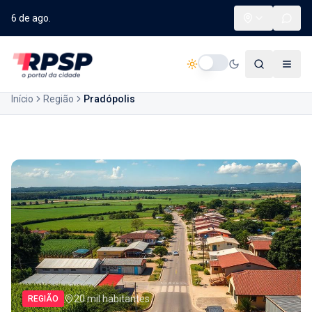
6 de ago.
Início
Região
Pradópolis
20 mil habitantes
REGIÃO