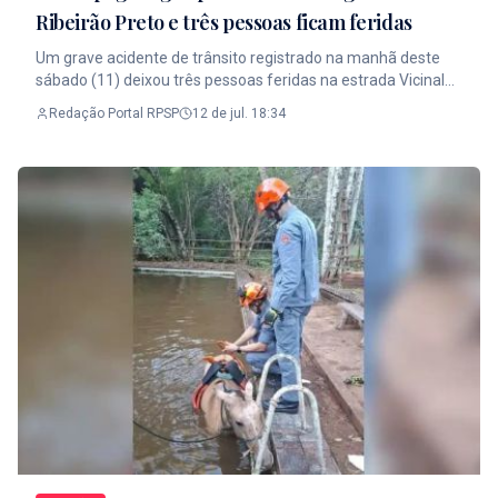
Ribeirão Preto e três pessoas ficam feridas
Um grave acidente de trânsito registrado na manhã deste
sábado (11) deixou três pessoas feridas na estrada Vicinal
Antônio Inácio Sobrinho, que liga os municípios de Buritizal e
Redação Portal RPSP
12 de jul. 18:34
Jeriquara, na região de Ribeirão Preto. Após a colisão entre
dois veículos, um dos automóveis foi tomado pelas chamas,
mobilizando equipes de resgate e forças de segurança.
Segundo as informações apuradas, o acidente aconteceu
quando um dos motoristas tentou realizar uma
ultrapassagem e acabou colidindo de frente com outro carro
que seguia no sentido contrário da via. Com a violência do
impacto, um Fiat Palio pegou fogo logo após a batida. As três
vítimas foram socorridas e encaminhadas à Santa Casa de
Pedregulho. Apesar dos ferimentos, nenhuma delas corre
risco de morte, conforme as informações divulgadas pelas
equipes de atendimento. Durante o trabalho de resgate e da
perícia, a estrada precisou ser parcialmente interditada. O
tráfego foi normalizado após a retirada dos veículos e a
conclusão dos atendimentos. As causas do acidente serão
investigadas pela Polícia Civil. Acompanhe as principais
Notícias de Ribeirão Preto e região no Portal RPSP, com