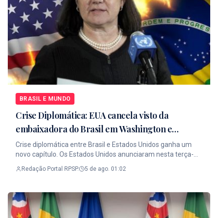
BRASIL E MUNDO
Crise Diplomática: EUA cancela visto da
embaixadora do Brasil em Washington e
ampliam tensão diplomática entre os dois
Crise diplomática entre Brasil e Estados Unidos ganha um
países
novo capítulo. Os Estados Unidos anunciaram nesta terça-
feira (4) a revogação do visto da embaixadora do Brasil em
Redação Portal RPSP.
5 de ago. 01:02
Washington, Maria Luiza Ribeiro Viotti. Segundo o
Departamento de Estado, a decisão foi tomada em resposta
à demora do governo brasileiro em conceder o aval
diplomático para que Daniel Perez assuma oficialmente a
embaixada norte-americana em Brasília. O governo