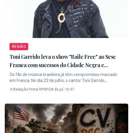
REGIÃO
Toni Garrido leva o show "Baile Free" ao Sesc
Franca com sucessos do Cidade Negra e
clássicos da música brasileira
Os fãs de música brasileira já têm compromisso marcado
em Franca. No dia 23 de julho, o cantor Toni Garrido,
conhecido nacionalmente por sua trajetória à frente do
Redação Portal RPSP
8 de jul. 16:37
Cidade Negra, sobe ao palco do Sesc Franca com o
espetáculo Baile Free, um show que mistura reggae, MPB,
pop, black music e elementos da música eletrônica. A
apresentação promete uma viagem pelos grandes sucessos
que marcaram gerações, incluindo clássicos como
Firmamento, Aonde Você Mora, Pensamento, Girassol,
Estrada, O Erê e A Sombra da Maldade, além de músicas da