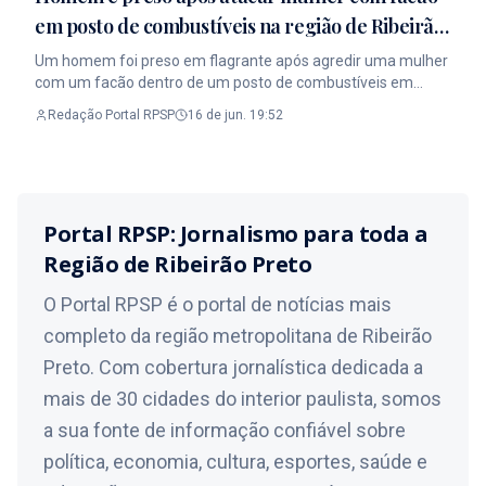
em posto de combustíveis na região de Ribeirão
Preto
Um homem foi preso em flagrante após agredir uma mulher
com um facão dentro de um posto de combustíveis em
Jaboticabal, cidade da região de Ribeirão Preto. O caso
Redação Portal RPSP
16 de jun. 19:52
aconteceu na tarde de segunda-feira (15) e foi registrado
por câmeras de segurança. Segundo a Polícia Militar, a vítima
conseguiu escapar das agressões e se trancou no banheiro
do estabelecimento, enquanto o suspeito tentava continuar
o ataque. Policiais que realizavam patrulhamento na região
Portal RPSP: Jornalismo para toda a
foram acionados por testemunhas e conseguiram conter o
homem após ele resistir às ordens de abordagem. Durante a
Região de Ribeirão Preto
ocorrência, foram apreendidos um facão, outras três facas e
duas porções de crack encontradas no veículo do suspeito. A
O Portal RPSP é o portal de notícias mais
mulher recebeu atendimento médico e já teve alta. O caso
completo da região metropolitana de Ribeirão
foi registrado como tentativa de feminicídio, e o investigado
permanece à disposição da Justiça. Leia a Matéria Completa
Preto. Com cobertura jornalística dedicada a
no Portal RPSP Link na Bio. #Jornalismo #RibeiraoPreto
mais de 30 cidades do interior paulista, somos
#PortalRPSP
a sua fonte de informação confiável sobre
política, economia, cultura, esportes, saúde e