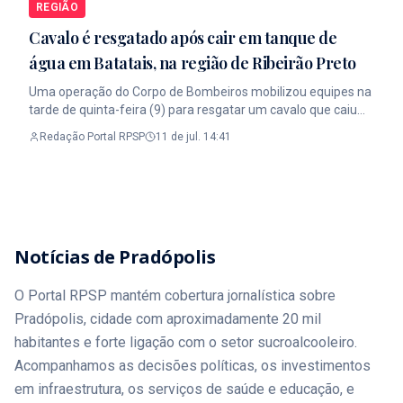
cobertura completa dos acontecimentos que impactam a
REGIÃO
segurança e o trânsito. Leia a Matéria Completa no Portal
Cavalo é resgatado após cair em tanque de
RPSP. Link na Bio. #Jornalismo #RibeiraoPreto #PortalRPSP
água em Batatais, na região de Ribeirão Preto
Uma operação do Corpo de Bombeiros mobilizou equipes na
tarde de quinta-feira (9) para resgatar um cavalo que caiu
em um tanque de água em uma chácara localizada na
Redação Portal RPSP
11 de jul. 14:41
Avenida Boiadeiro Alfredo Zamproni, em Batatais, na região
de Ribeirão Preto. Ao chegarem ao local, os bombeiros
encontraram o animal preso dentro do tanque e iniciaram
uma operação cuidadosa para evitar ferimentos durante o
resgate. Utilizando cintas acopladas a cordas, a equipe
conseguiu retirar o cavalo em segurança. Apesar do susto, o
Notícias de Pradópolis
animal não sofreu lesões e foi entregue ao tutor logo após o
salvamento. As circunstâncias que levaram o cavalo a cair
no tanque ainda não foram esclarecidas. A ação demonstra
O Portal RPSP mantém cobertura jornalística sobre
a importância do trabalho do Corpo de Bombeiros, que além
Pradópolis, cidade com aproximadamente 20 mil
de ocorrências de emergência com pessoas, também atua
habitantes e forte ligação com o setor sucroalcooleiro.
no resgate de animais em situações de risco. Leia a Matéria
Completa no Portal RPSP Link na Bio. #Jornalismo
Acompanhamos as decisões políticas, os investimentos
#RibeiraoPreto #PortalRPSP
em infraestrutura, os serviços de saúde e educação, e