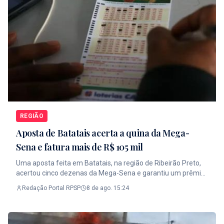
REGIÃO
Aposta de Batatais acerta a quina da Mega-
Sena e fatura mais de R$ 105 mil
Uma aposta feita em Batatais, na região de Ribeirão Preto,
acertou cinco dezenas da Mega-Sena e garantiu um prêmio
de R$ 105.686,36 no concurso 3.041, realizado na quinta-
Redação Portal RPSP
8 de ago. 15:24
feira (6 de agosto de 2026). Nenhuma aposta acertou as seis
dezenas e, com isso, o prêmio principal acumulou. A
estimativa informada para o sorteio seguinte é de R$ 165
milhões. A Mega-Sena premia apostas que acertam quatro,