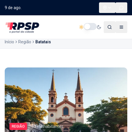
9 de ago.
Início
Região
Batatais
63 mil habitantes
REGIÃO