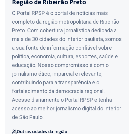
Região de Ribeirão Preto
classificação como justificativa para ações extraterritoriais e,
em um cenário extremo, até o emprego de força militar em
O Portal RPSP é o portal de notícias mais
território brasileiro. O documento também alerta para
completo da região metropolitana de Ribeirão
possíveis consequências nas áreas financeira, migratória e
penal, além de impactos sobre a soberania nacional e a
Preto. Com cobertura jornalística dedicada a
economia do Brasil. Mauro Vieira ressalta que não houve
mais de 30 cidades do interior paulista, somos
comunicação oficial dos Estados Unidos ao governo
a sua fonte de informação confiável sobre
brasileiro sobre a medida e afirma que, por se tratar de uma
decisão unilateral, o Brasil não está obrigado a se manifestar
política, economia, cultura, esportes, saúde e
formalmente. Ainda assim, segundo o chanceler, o governo
educação. Nosso compromisso é com o
brasileiro tem manifestado oposição à classificação das
facções como organizações terroristas. A revelação do
jornalismo ético, imparcial e relevante,
documento reacende o debate sobre os efeitos diplomáticos
contribuindo para a transparência e o
e jurídicos da política antiterrorismo adotada pelos Estados
Unidos e seus possíveis reflexos para o combate ao crime
fortalecimento da democracia regional.
organizado no Brasil. Leia a Matéria Completa no Portal
Acesse diariamente o Portal RPSP e tenha
RPSP. Link na Bio. #Jornalismo #RibeiraoPreto #PortalRPSP
acesso ao melhor jornalismo digital do interior
de São Paulo.
Outras cidades da região