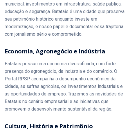
deve visitar cidades da região fortemente impactadas pelo
municipal, investimentos em infraestrutura, saúde pública,
temporal, como Taquaritinga, Guariba, Dumont e Pradópolis.
educação e segurança. Batatais é uma cidade que preserva
Tarcísio também destacou a liberação de recursos e linhas
de crédito para a área rural, que registrou prejuízos
seu patrimônio histórico enquanto investe em
significativos com a chuva intensa e os ventos fortes. Leia a
modernização, e nosso papel é documentar essa trajetória
Matéria Completa no Portal RPSP Link na Bio. #Jornalismo
com jornalismo sério e comprometido.
#RibeiraoPreto #PortalRPSP
Economia, Agronegócio e Indústria
Batatais possui uma economia diversificada, com forte
presença do agronegócio, da indústria e do comércio. O
Portal RPSP acompanha o desempenho econômico da
cidade, as safras agrícolas, os investimentos industriais e
as oportunidades de emprego. Trazemos as novidades de
Batatais no cenário empresarial e as iniciativas que
promovem o desenvolvimento sustentável da região.
Cultura, História e Patrimônio