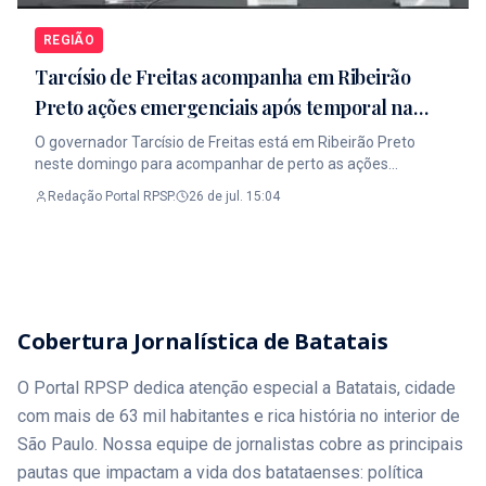
brasileiro classificou a justificativa americana como falsa e
afirmou que o episódio faz parte de uma escalada de
REGIÃO
medidas hostis contra o Brasil. O caso aumenta a tensão
Tarcísio de Freitas acompanha em Ribeirão
diplomática entre os dois países e pode influenciar as
relações bilaterais nos próximos meses. 👉 Leia a Matéria
Preto ações emergenciais após temporal na
Completa no Portal RPSP Link na Bio. #Jornalismo
região
O governador Tarcísio de Freitas está em Ribeirão Preto
#RibeiraoPreto #PortalRPSP
neste domingo para acompanhar de perto as ações
emergenciais após o forte temporal que causou estragos na
Redação Portal RPSP.
26 de jul. 15:04
cidade e em municípios da região. Ele chegou acompanhado
da primeira-dama Cristiane Freitas e de integrantes do
secretariado estadual. Após participar de coletiva no
gabinete de crise montado na Prefeitura de Ribeirão Preto, o
governador deve seguir para a comunidade das Mangueiras,
onde acompanhará ações de atendimento e distribuição de
Cobertura Jornalística de Batatais
donativos à população afetada. Durante a agenda, Tarcísio
reforçou que recursos extraordinários estão sendo
encaminhados para Ribeirão Preto e região após o
O Portal RPSP dedica atenção especial a Batatais, cidade
reconhecimento do estado de emergência. A medida busca
com mais de 63 mil habitantes e rica história no interior de
acelerar a reconstrução, garantir apoio às famílias atingidas
São Paulo. Nossa equipe de jornalistas cobre as principais
e dar suporte aos municípios que enfrentam danos
estruturais. Além de Ribeirão Preto, o governador também
pautas que impactam a vida dos batataenses: política