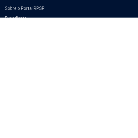
Sobre o Portal RPSP
Expediente
Política de Privacidade
Termos de Uso
Anuncie Conosco
Fale Conosco
Contato
Ribeirão Preto - SP, Brasil
0800 555-5333
redacao@portalrpsp.com.br
Receba nossas notícias
Assinar